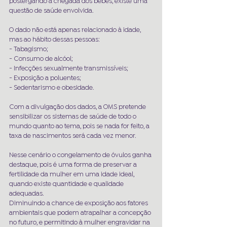
postergando a chegada dos bebês, existe uma 
questão de saúde envolvida. 
O dado não está apenas relacionado à idade, 
mas ao hábito dessas pessoas:
- Tabagismo;
- Consumo de alcóol; 
- Infecções sexualmente transmissíveis; 
- Exposição a poluentes; 
- Sedentarismo e obesidade.
Com a divulgação dos dados, a OMS pretende 
sensibilizar os sistemas de saúde de todo o 
mundo quanto ao tema, pois se nada for feito, a 
taxa de nascimentos será cada vez menor. 
Nesse cenário o congelamento de óvulos ganha 
destaque, pois é uma forma de preservar a 
fertilidade da mulher em uma idade ideal, 
quando existe quantidade e qualidade 
adequadas. 
Diminuindo a chance de exposição aos fatores 
ambientais que podem atrapalhar a concepção 
no futuro, e permitindo à mulher engravidar na 