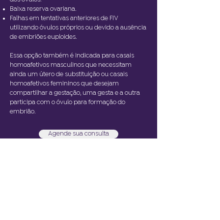
dos óvulos.
Baixa reserva ovariana.
Falhas em tentativas anteriores de FIV
utilizando óvulos próprios ou
devido a ausência
de embriões euploides.
Essa opção também é indicada para casais
homoafetivos masculinos que necessitam
ainda um útero de substituição ou c
asais
homoafetivos femininos que desejam
compartilhar a gestação, uma gesta e a outra
participa com o óvulo para formação do
embrião.
Agende sua consulta
Veja mais tratamentos
Siga a clínica