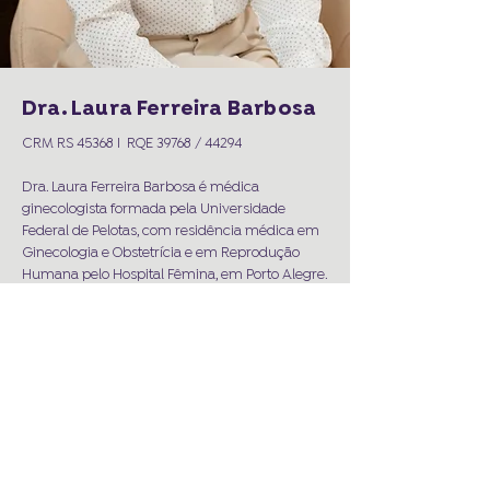
Dra. Laura Ferreira Barbosa
CRM RS 45368 I RQE 39768 / 44294
Dra. Laura Ferreira Barbosa é médica
ginecologista formada pela Universidade
Federal de Pelotas, com residência médica em
Ginecologia e Obstetrícia e em Reprodução
Humana pelo Hospital Fêmina, em Porto Alegre.
Acessar currículo Lattes
Siga a clínica
R. Almirante Abreu, 339 - Rio Branco I Porto Alegre I RS
Av. Osvaldo Aranha, 1022 - Sala 1311 – Bom Fim | Porto Alegre | RS