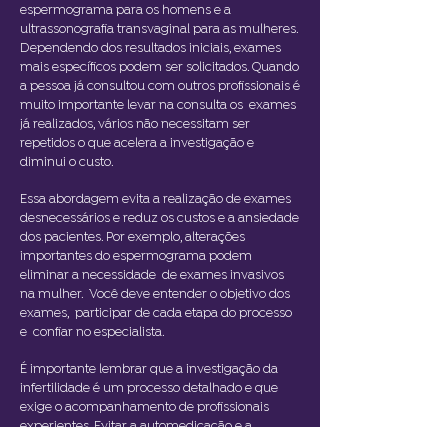
espermograma para os homens e a
ultrassonografia transvaginal para as mulheres.
Dependendo dos resultados iniciais, exames
mais específicos podem ser solicitados. Quando
a pessoa já consultou com outros profissionais é
muito importante levar na consulta os exames
já realizados, vários não necessitam ser
repetidos o que acelera a investigação e
diminui o custo.
Essa abordagem evita a realização de exames
desnecessários e reduz os custos e a ansiedade
dos pacientes. Por exemplo, alterações
importantes do espermograma podem
eliminar a necessidade de exames invasivos
na mulher. Você deve entender o objetivo dos
exames, participar de cada etapa do processo
e confiar no especialista.
É importante lembrar que a investigação da
infertilidade é um processo detalhado e que
exige o acompanhamento de profissionais
experientes. Evitar a automedicação e a
realização de exames fora de contexto é