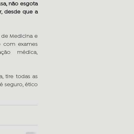
a, não esgota 
r, desde que a 
de Medicina e 
 e com exames 
ão médica, 
tire todas as 
 seguro, ético 