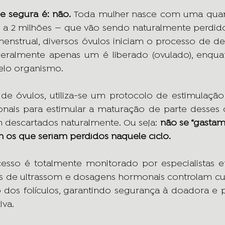
 e segura é: não.
 Toda mulher nasce com uma quant
1 a 2 milhões — que vão sendo naturalmente perdido
 menstrual, diversos óvulos iniciam o processo de d
geralmente apenas um é liberado (ovulado), enqua
elo organismo.
de óvulos, utiliza-se um protocolo de estimulação
ais para estimular a maturação de parte desses ó
m descartados naturalmente. Ou seja: 
não se “gastam”
m os que seriam perdidos naquele ciclo.
cesso é totalmente monitorado por especialistas 
mes de ultrassom e dosagens hormonais controlam c
dos folículos, garantindo segurança à doadora e p
iva.