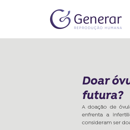
Doar óvu
futura?
A doação de óvul
enfrenta a infer
consideram ser doa